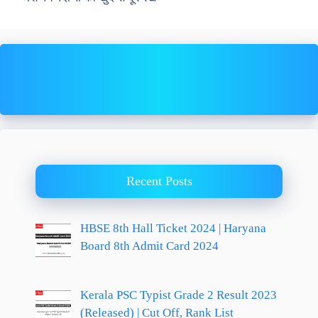
Recent Posts
HBSE 8th Hall Ticket 2024 | Haryana
Board 8th Admit Card 2024
Kerala PSC Typist Grade 2 Result 2023
(Released) | Cut Off, Rank List