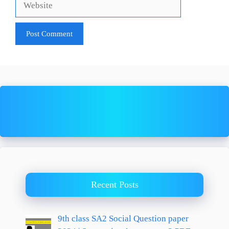
Recent Posts
9th class SA2 Social Question paper