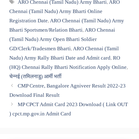
Tags
ARO Chennai (Tamil Nadu) Army Bharti
,
ARO
Chennai (Tamil Nadu) Army Bharti Online
Registration Date
,
ARO Chennai (Tamil Nadu) Army
Bharti Sportsmen/Relation Bharti
,
ARO Chennai
(Tamil Nadu) Army Open Bharti Soldier
GD/Clerk/Tradesmen Bharti
,
ARO Chennai (Tamil
Nadu) Army Rally Bharti Date and Admit card
,
RO
(HQ) Chennai Rally Bharti Notification Apply Online
,
चेन्नई (तमिलनाडु) आर्मी भर्ती
CMP Centre, Bangalore Agniveer Result 2022-23
Download Final Result
MP CPCT Admit Card 2023 Download ( Link OUT
) cpct.mp.gov.in Admit Card