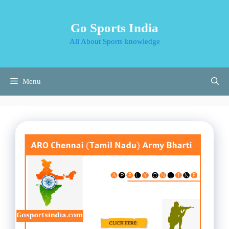
Skip
to
Go Sports India
content
All About Sports knowledge
Menu