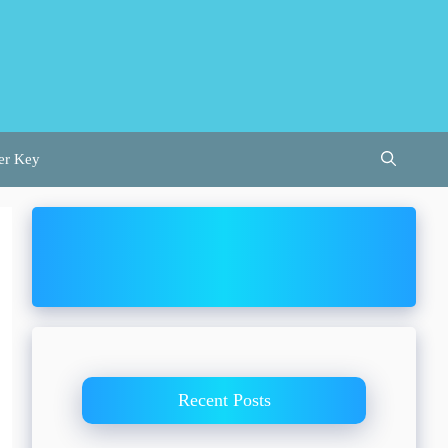
er Key
Recent Posts