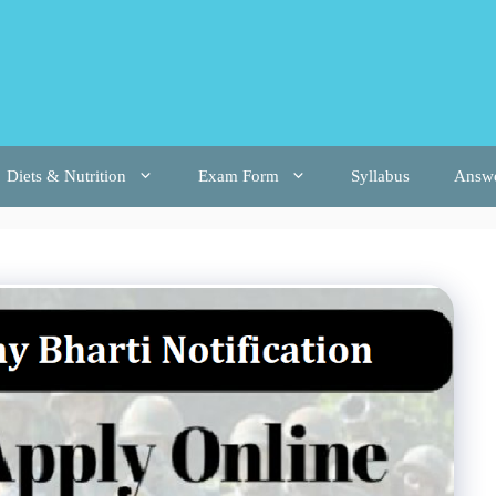
Diets & Nutrition
Exam Form
Syllabus
Answ