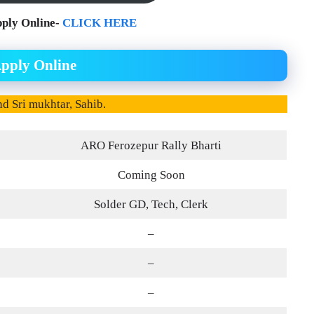
ply Online-
CLICK HERE
Apply Online
nd Sri mukhtar, Sahib.
ARO Ferozepur Rally Bharti
Coming Soon
Solder GD, Tech, Clerk
–
–
–