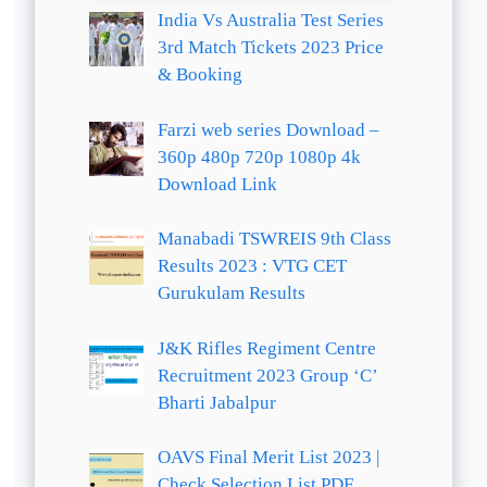
India Vs Australia Test Series
3rd Match Tickets 2023 Price
& Booking
Farzi web series Download –
360p 480p 720p 1080p 4k
Download Link
Manabadi TSWREIS 9th Class
Results 2023 : VTG CET
Gurukulam Results
J&K Rifles Regiment Centre
Recruitment 2023 Group ‘C’
Bharti Jabalpur
OAVS Final Merit List 2023 |
Check Selection List PDF