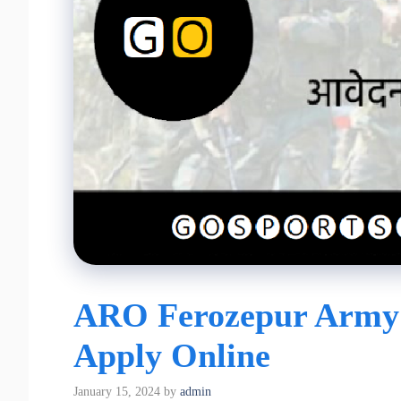
ARO Ferozepur Army B
Apply Online
January 15, 2024
by
admin