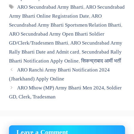
Tags
ARO Secundrabad Army Bharti
,
ARO Secundrabad
Army Bharti Online Registration Date
,
ARO
Secundrabad Army Bharti Sportsmen/Relation Bharti
,
ARO Secundrabad Army Open Bharti Soldier
GD/Clerk/Tradesmen Bharti
,
ARO Secundrabad Army
Rally Bharti Date and Admit card
,
Secundrabad Rally
Bharti Notification Apply Online
,
सिकन्द्राबाद आर्मी भर्ती
ARO Ranchi Army Bharti Notification 2024
(Jharkhand) Apply Online
ARO Mhow (MP) Army Bharti Men 2024, Soldier
GD, Clerk, Tradesman
Leave a Comment