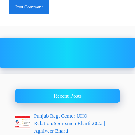
Recent Posts
Punjab Regt Center UHQ
Relation/Sportsmen Bharti 2022 |
Agniveer Bharti