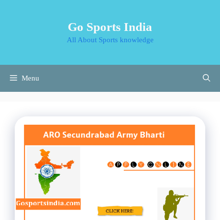
Skip
to
Go Sports India
content
All About Sports knowledge
Menu