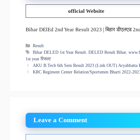
official Website
Bihar DElEd 2nd Year Result 2023 | बिहार डीएलएड 2nd ई
Categories
Result
Tags
Bihar DELED 1st Year Result
,
DELED Result Bihar
,
www.b
1st year रिजल्ट
AKU B.Tech 6th Sem Result 2023 (Link OUT) Aryabhatta K
KRC Regiment Center Relation/Sportsmen Bharti 2022-2023
Leave a Comment
Comment