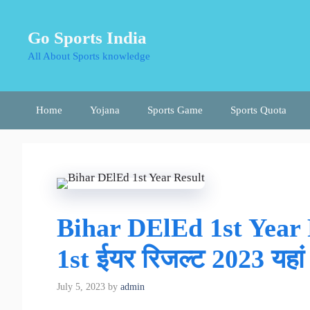
Skip
to
Go Sports India
content
All About Sports knowledge
Home
Yojana
Sports Game
Sports Quota
Bihar DElEd 1st Year R
1st ईयर रिजल्ट 2023 यहां 
July 5, 2023
by
admin