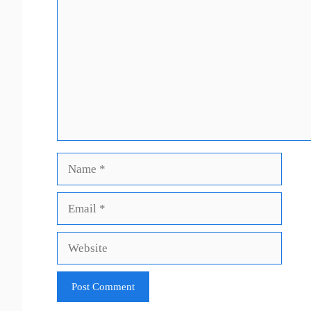
Name
Email
Website