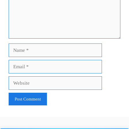
Name
Email
Website