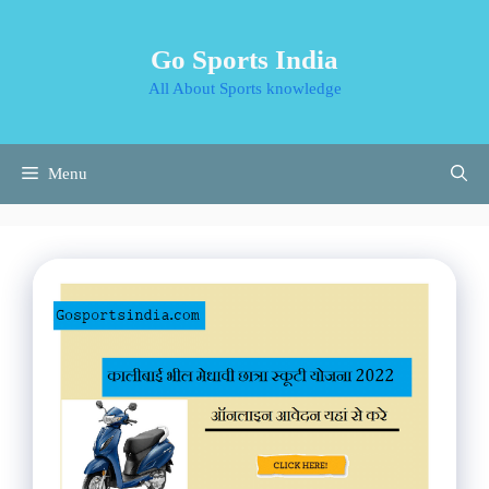
Skip
to
Go Sports India
content
All About Sports knowledge
Menu