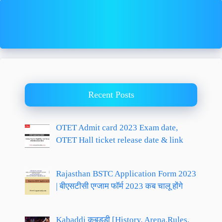
Recent Posts
OTET Admit card 2023 Exam date,
OTET Hall ticket release date & link
Rajasthan BSTC Application Form 2023
| बीएसटीसी एग्जाम फॉर्म 2023 कब चालू होंगे
Kabaddi कबड्डी [History, Arena,Rules,