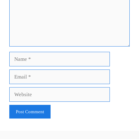
Name
Email
Website