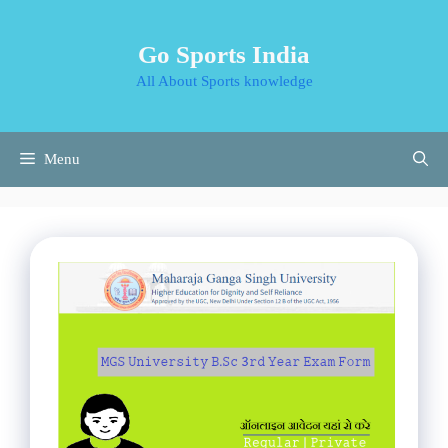
Skip
to
Go Sports India
content
All About Sports knowledge
Menu