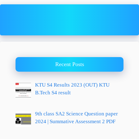
Recent Posts
KTU S4 Results 2023 (OUT) KTU
B.Tech S4 result
9th class SA2 Science Question paper
2024 | Summative Assessment 2 PDF