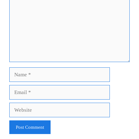
Name
Email
Website