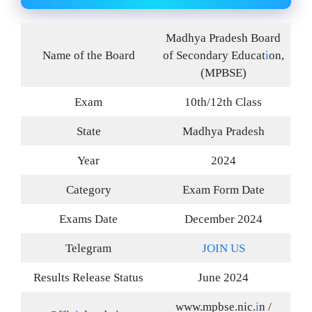
Madhya Pradesh Board
Name of the Board
of Secondary Educat
i
on,
(MPBSE)
Exam
10th/12th Class
State
Madhya Pradesh
Year
2024
Category
Exam Form Date
Exams Date
December 2024
Telegram
JOIN US
Results Release Status
June 2024
www.mpbse.nic.
i
n /