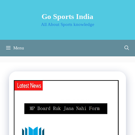
Skip
to
Go Sports India
content
All About Sports knowledge
Menu