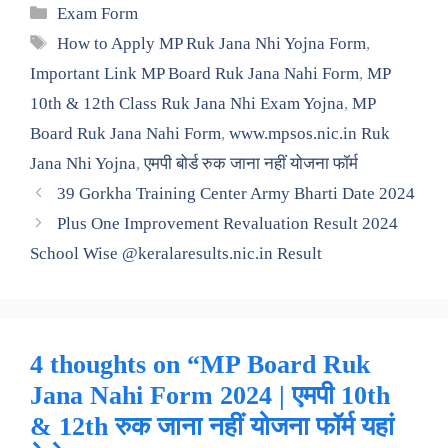
Categories
Exam Form
Tags
How to Apply MP Ruk Jana Nhi Yojna Form
,
Important Link MP Board Ruk Jana Nahi Form
,
MP
10th & 12th Class Ruk Jana Nhi Exam Yojna
,
MP
Board Ruk Jana Nahi Form
,
www.mpsos.nic.in Ruk
Jana Nhi Yojna
,
एमपी बोर्ड रुक जाना नहीं योजना फॉर्म
39 Gorkha Training Center Army Bharti Date 2024
Plus One Improvement Revaluation Result 2024
School Wise @keralaresults.nic.in Result
4 thoughts on “MP Board Ruk
Jana Nahi Form 2024 | एमपी 10th
& 12th रुक जाना नहीं योजना फॉर्म यहां