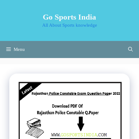
Skip
to
Go Sports India
content
All About Sports knowledge
Menu