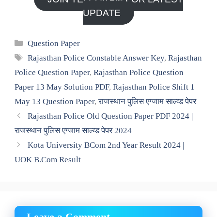
UPDATE
Categories
Question Paper
Tags
Rajasthan Police Constable Answer Key
,
Rajasthan
Police Question Paper
,
Rajasthan Police Question
Paper 13 May Solution PDF
,
Rajasthan Police Shift 1
May 13 Question Paper
,
राजस्थान पुलिस एग्जाम साल्व्ड पेपर
Rajasthan Police Old Question Paper PDF 2024 |
राजस्थान पुलिस एग्जाम साल्व्ड पेपर 2024
Kota University BCom 2nd Year Result 2024 |
UOK B.Com Result
Leave a Comment