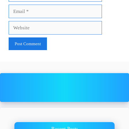
Email
Website
Recent Posts