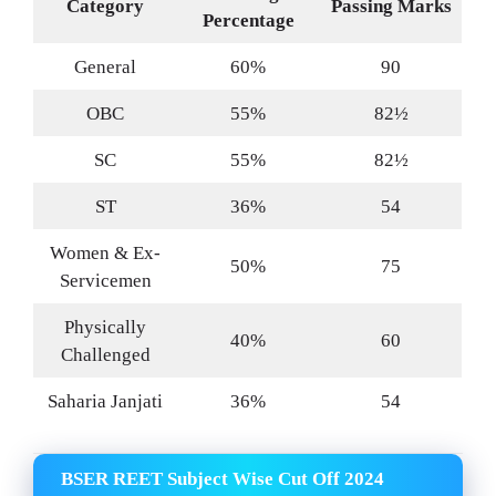
Category
Passing Marks
Percentage
General
60%
90
OBC
55%
82½
SC
55%
82½
ST
36%
54
Women & Ex-
50%
75
Servicemen
Physically
40%
60
Challenged
Saharia Janjati
36%
54
BSER REET Subject Wise Cut Off 2024