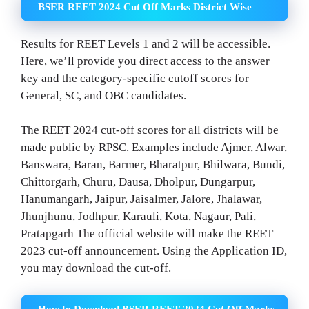
BSER REET 2024 Cut Off Marks District Wise
Results for REET Levels 1 and 2 will be accessible.
Here, we’ll provide you direct access to the answer
key and the category-specific cutoff scores for
General, SC, and OBC candidates.
The REET 2024 cut-off scores for all districts will be
made public by RPSC. Examples include Ajmer, Alwar,
Banswara, Baran, Barmer, Bharatpur, Bhilwara, Bundi,
Chittorgarh, Churu, Dausa, Dholpur, Dungarpur,
Hanumangarh, Jaipur, Jaisalmer, Jalore, Jhalawar,
Jhunjhunu, Jodhpur, Karauli, Kota, Nagaur, Pali,
Pratapgarh The official website will make the REET
2023 cut-off announcement. Using the Application ID,
you may download the cut-off.
How to Download BSER REET 2024 Cut Off Marks