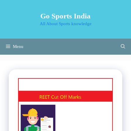
Skip
to
Go Sports India
content
All About Sports knowledge
Menu