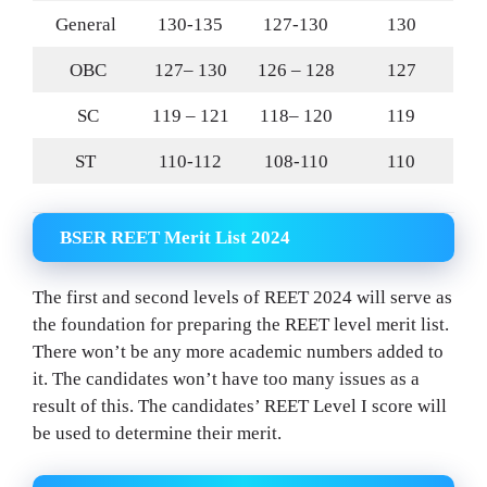
General
130-135
127-130
130
OBC
127– 130
126 – 128
127
SC
119 – 121
118– 120
119
ST
110-112
108-110
110
BSER REET Merit List 2024
The first and second levels of REET 2024 will serve as
the foundation for preparing the REET level merit list.
There won’t be any more academic numbers added to
it. The candidates won’t have too many issues as a
result of this. The candidates’ REET Level I score will
be used to determine their merit.