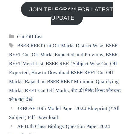
JOIN TELEGRAM FOR LATEST
UPDATE
Categories
Cut-Off List
Tags
BSER REET Cut Off Marks District Wise
,
BSER
REET Cut-Off Marks Expected and Previous
,
BSER
REET Merit List
,
BSER REET Subject Wise Cut Off
Expected
,
How to Download BSER REET Cut Off
Marks
,
Rajasthan BSER REET Minimum Qualifying
Marks
,
REET Cut Off Marks
,
रीट की मेरिट लिस्ट और कट
ऑफ यहां देखे
JKBOSE 10th Model Paper 2024 Blueprint (*All
Subject) Pdf Download
AP 10th Class Biology Question Paper 2024