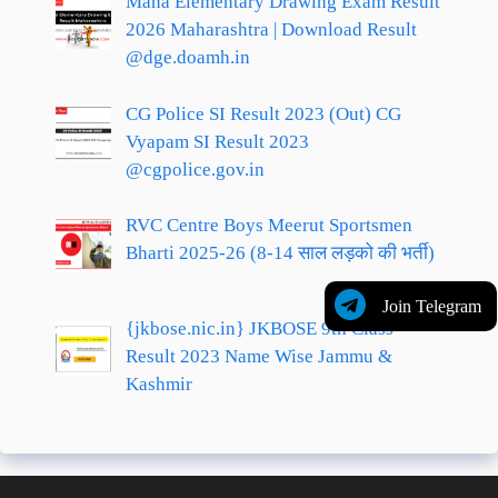
Maha Elementary Drawing Exam Result
2026 Maharashtra | Download Result
@dge.doamh.in
CG Police SI Result 2023 (Out) CG
Vyapam SI Result 2023
@cgpolice.gov.in
RVC Centre Boys Meerut Sportsmen
Bharti 2025-26 (8-14 साल लड़को की भर्ती)
Join Telegram
{jkbose.nic.in} JKBOSE 9th Class
Result 2023 Name Wise Jammu &
Kashmir