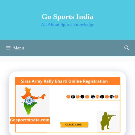
Skip
to
Go Sports India
content
All About Sports knowledge
Menu