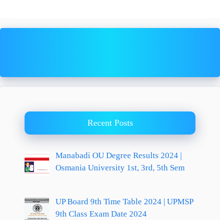
Recent Posts
Manabadi OU Degree Results 2024 |
Osmania University 1st, 3rd, 5th Sem
UP Board 9th Time Table 2024 | UPMSP
9th Class Exam Date 2024