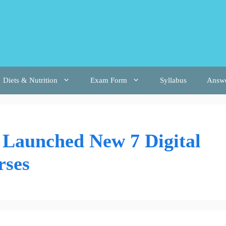
Diets & Nutrition
Exam Form
Syllabus
Answ
 Launched New 7 Digital
rses