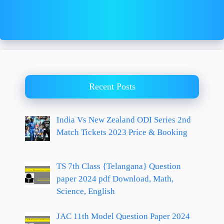
Recent Posts
India Vs New Zealand ODI Series 2nd
Match Tickets 2023 Price & Booking
TS 7th Class {Telangana} Question
paper 2024 pdf Download, Math,
Science, English
JAC 11th Model Question Paper 2024