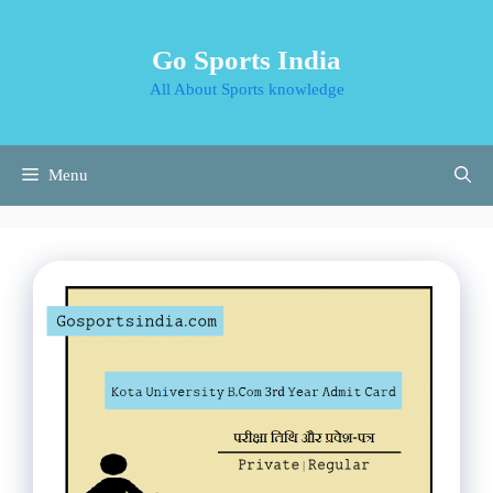
Skip
to
Go Sports India
content
All About Sports knowledge
Menu