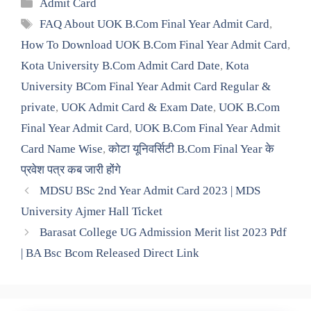
Categories
Admit Card
Tags
FAQ About UOK B.Com Final Year Admit Card
,
How To Download UOK B.Com Final Year Admit Card
,
Kota University B.Com Admit Card Date
,
Kota
University BCom Final Year Admit Card Regular &
private
,
UOK Admit Card & Exam Date
,
UOK B.Com
Final Year Admit Card
,
UOK B.Com Final Year Admit
Card Name Wise
,
कोटा यूनिवर्सिटी B.Com Final Year के
प्रवेश पत्र कब जारी होंगे
MDSU BSc 2nd Year Admit Card 2023 | MDS
University Ajmer Hall Ticket
Barasat College UG Admission Merit list 2023 Pdf
| BA Bsc Bcom Released Direct Link