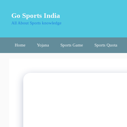
Skip
to
Go Sports India
content
All About Sports knowledge
Home
Yojana
Sports Game
Sports Quota