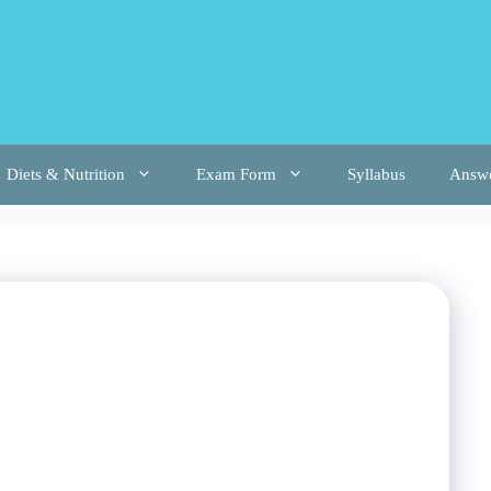
Diets & Nutrition
Exam Form
Syllabus
Answ