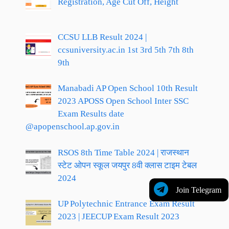
Registration, Age Cut Off, Height
CCSU LLB Result 2024 |
ccsuniversity.ac.in 1st 3rd 5th 7th 8th
9th
Manabadi AP Open School 10th Result
2023 APOSS Open School Inter SSC
Exam Results date
@apopenschool.ap.gov.in
RSOS 8th Time Table 2024 | राजस्थान
स्टेट ओपन स्कूल जयपुर 8वी क्लास टाइम टेबल
2024
Join Telegram
UP Polytechnic Entrance Exam Result
2023 | JEECUP Exam Result 2023