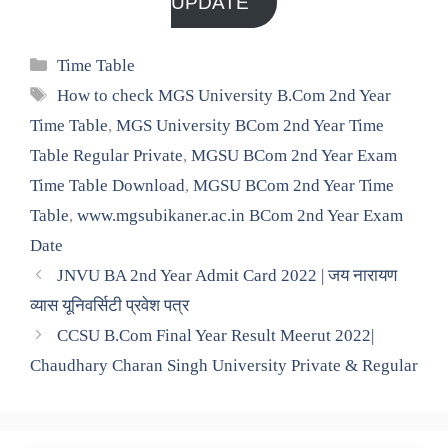
UPDATE
Categories
Time Table
Tags
How to check MGS University B.Com 2nd Year
Time Table
,
MGS University BCom 2nd Year Time
Table Regular Private
,
MGSU BCom 2nd Year Exam
Time Table Download
,
MGSU BCom 2nd Year Time
Table
,
www.mgsubikaner.ac.in BCom 2nd Year Exam
Date
JNVU BA 2nd Year Admit Card 2022 | जय नारायण
व्यास यूनिवर्सिटी प्रवेश पत्र
CCSU B.Com Final Year Result Meerut 2022|
Chaudhary Charan Singh University Private & Regular