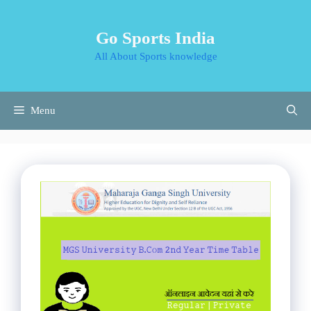
Skip
to
Go Sports India
content
All About Sports knowledge
Menu