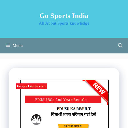
Skip
to
Go Sports India
content
All About Sports knowledge
Menu