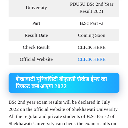
PDUSU BSc 2nd Year
University
Result 2021
Part
B.Sc Part -2
Result Date
Coming Soon
Check Result
CLICK HERE
Official Website
CLICK HERE
शेखावाटी यूनिवर्सिटी बीएससी सेकंड ईयर का
रिजल्ट कब आएगा 2022
BSc 2nd year exam results will be declared in July
2022 on the official website of Shekhawati University.
All the regular and private students of B.Sc Part-2 of
Shekhawati University can check the exam results on