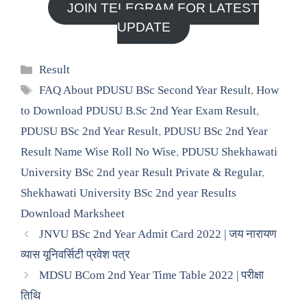
JOIN TELEGRAM FOR LATEST
UPDATE
Categories
Result
Tags
FAQ About PDUSU BSc Second Year Result
,
How
to Download PDUSU B.Sc 2nd Year Exam Result
,
PDUSU BSc 2nd Year Result
,
PDUSU BSc 2nd Year
Result Name Wise Roll No Wise
,
PDUSU Shekhawati
University BSc 2nd year Result Private & Regular
,
Shekhawati University BSc 2nd year Results
Download Marksheet
JNVU BSc 2nd Year Admit Card 2022 | जय नारायण
व्यास यूनिवर्सिटी प्रवेश पत्र
MDSU BCom 2nd Year Time Table 2022 | परीक्षा
तिथि