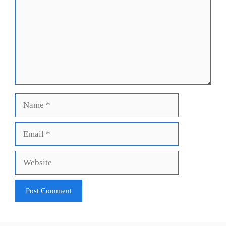
Name
Email
Website