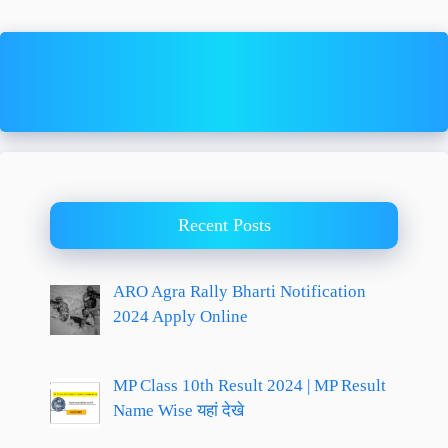
Recent Posts
ARO Agra Rally Bharti Notification
2024 Apply Online
MP Class 10th Result 2024 | MP Result
Name Wise यहां देखे