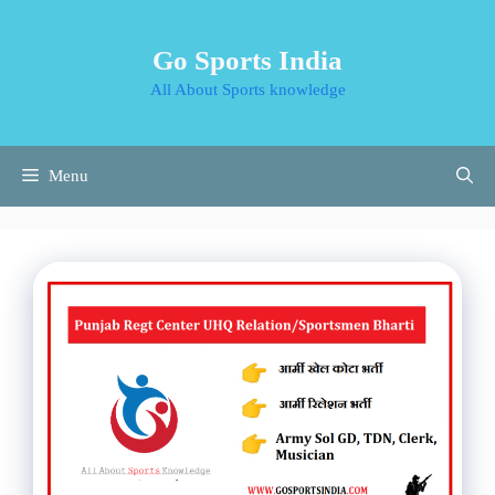
Skip
to
Go Sports India
content
All About Sports knowledge
Menu