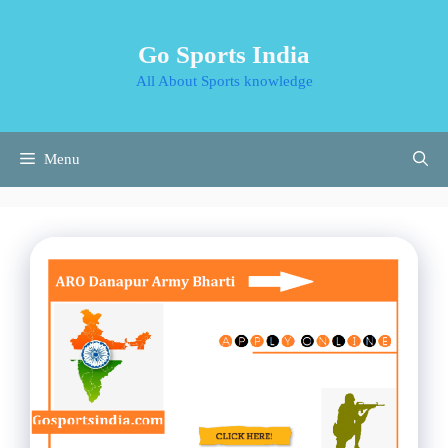
Skip
to
Go Sports India
content
All About Sports knowledge
Menu