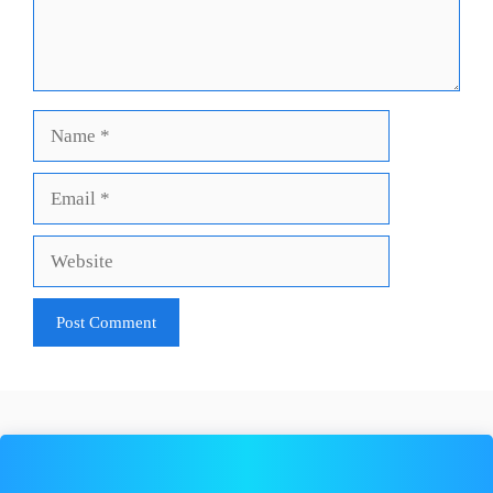
Name
Email
Website