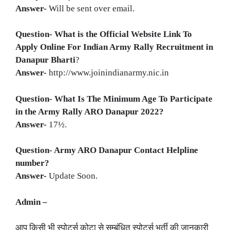
Answer-
Will be sent over email.
Question- What is the Official Website Link To
Apply Online For Indian Army Rally Recruitment in
Danapur
Bharti
?
Answer-
http://www.joinindianarmy.nic.in
Question- What Is The Minimum Age To Participate
in the Army Rally
ARO Danapur
2022?
Answer-
17½.
Question- Army
ARO
Danapur
Contact Helpline
number?
Answer-
Update Soon.
Admin –
आप किसी भी स्पोर्ट्स कोटा से सम्बंधित स्पोर्ट्स भर्ती की जानकारी