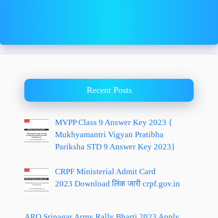
Recent Posts
MVPP Class 9 Answer Key 2023 {
Mukhyamantri Vigyan Pratibha
Pariksha STD 9 Answer Key 2023}
CRPF Ministerial Admit Card
2023 Download लिंक जारी crpf.gov.in
ARO Srinagar Army Rally Bharti 2023 Apply