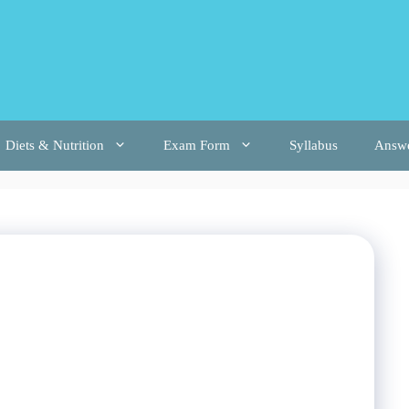
Diets & Nutrition
Exam Form
Syllabus
Answ