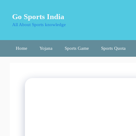
Skip
to
Go Sports India
content
All About Sports knowledge
Home
Yojana
Sports Game
Sports Quota