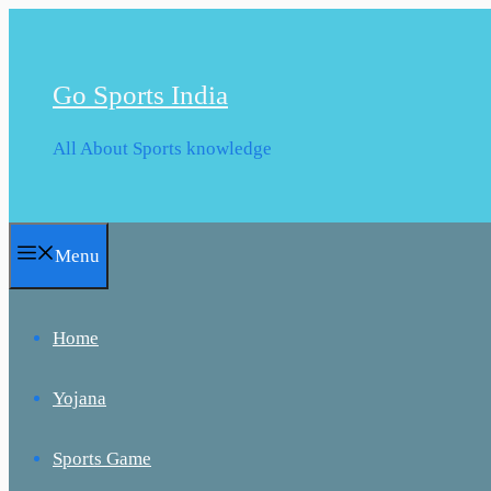
Skip
to
content
Go Sports India
All About Sports knowledge
Menu
Home
Yojana
Sports Game